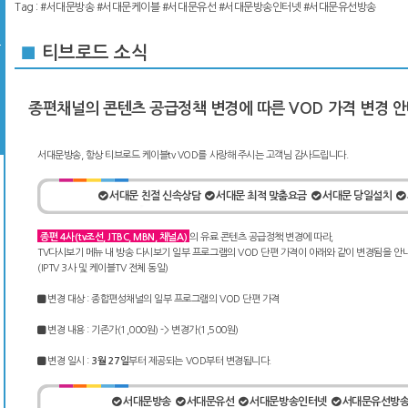
Tag :
#서대문방송
#서대문케이블
#서대문유선
#서대문방송인터넷
#서대문유선방송
■
티브로드 소식
종편채널의 콘텐츠 공급정책 변경에 따른 VOD 가격 변경 
서대문방송, 항상 티브로드 케이블tv VOD를 사랑해 주시는 고객님 감사드립니다.
서대문 친절 신속상담
서대문 최적 맞춤요금
서대문 당일설치
종편 4사(tv조선, JTBC, MBN, 채널A)
의 유료 콘텐츠 공급정책 변경에 따라,
TV다시보기 메뉴 내 방송 다시보기 일부 프로그램의 VOD 단편 가격이 아래와 같이 변경됨을 안
(IPTV 3사 및 케이블TV 전체 동일)
변경 대상 : 종합편성채널의 일부 프로그램의 VOD 단편 가격
변경 내용 : 기존가(1,000원) -> 변경가(1,500원)
변경 일시 :
3월 27일
부터 제공되는 VOD부터 변경됩니다.
서대문방송
서대문유선
서대문방송인터넷
서대문유선방