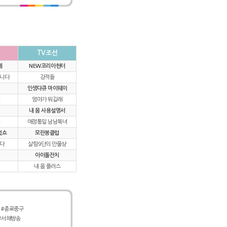
TV조선
세
NEW코리아헌터
니다
강적들
인생다큐 마이웨이
엄마가 뭐길래
내 몸 사용설명서
애정통일 남남북녀
었쇼
모란봉클럽
다
살림9단의 만물상
아이돌잔치
내 몸 플러스
#종로중구
#서해방송