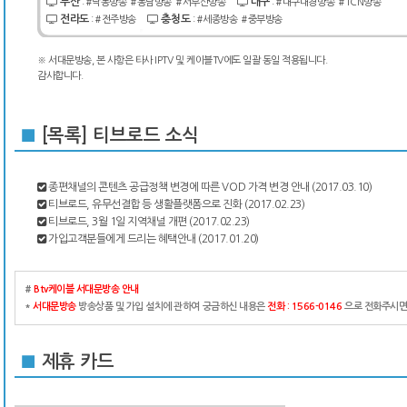
부산
대구
:
#낙동방송
#동남방송
#서부산방송
:
#대구대경방송
#TCN방송
전라도
충청도
:
#전주방송
:
#세종방송
#중부방송
※ 서대문방송, 본 사항은 타사 IPTV 및 케이블TV에도 일괄 동일 적용됩니다.
감사합니다.
■
[목록] 티브로드 소식
종편채널의 콘텐츠 공급정책 변경에 따른 VOD 가격 변경 안내
(2017.03.10)
티브로드, 유무선결합 등 생활플랫폼으로 진화
(2017.02.23)
티브로드, 3월 1일 지역채널 개편
(2017.02.23)
가입고객분들에게 드리는 혜택안내
(2017.01.20)
#
Btv케이블 서대문방송 안내
*
서대문방송
방송상품 및 가입 설치에 관하여 궁금하신 내용은
전화 : 1566-0146
으로 전화주시면
■
제휴 카드