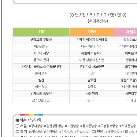
>> 변 / 경 / 프 / 로 / 그 / 램 / 명 <<
(서대문방송)
JTBC
MBN
채널A
냉장고를 부탁해
기막힌 이야기 실제상황
잘살아보
비정상회담
나는 자연인이다
이제만나러갑
최고의 사랑
속풀이쇼 동치미
아빠본색
뭉쳐야 뜬다
여행 생활자 집시맨
천일야사
차이나는 클라스-질문있습니다
휴먼다큐 사노라면
외부자들
한끼 줍쇼
아궁이
싱데릴라
썰전
알토란
풍문으로들
아는 형님
황금알
나는몸신이
김제동의 톡투유
사돈끼리
서민갑부
잡스(3월 2일)
판도라
오! 쾌남
서/비/스/지/역
서울
:
#강서방송
#광진성동방송
#노원방송
#동대문방송
#도봉강북방송
#서대문방송
경기
인천
:
#기남방송
#수원방송
#안양방송
#한빛방송
:
#남동방송
#새롬방송