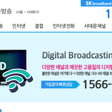
방송
인터넷
결합
인터넷전화
서대문채널