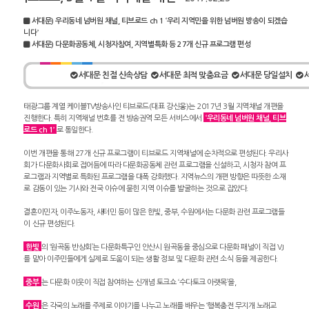
서대문) 우리동네 넘버원 채널, 티브로드 ch 1 ‘우리 지역민을 위한 넘버원 방송이 되겠습
니다’
서대문) 다문화공동체, 시청자참여, 지역별특화 등 27개 신규 프로그램 편성
서대문 친절 신속상담
서대문 최적 맞춤요금
서대문 당일설치
태광그룹 계열 케이블TV방송사인 티브로드(대표 강신웅)는 2017년 3월 지역채널 개편을
진행한다. 특히 지역채널 번호를 전 방송권역 모든 서비스에서
‘우리동네 넘버원 채널, 티브
로드 ch 1’
로 통일한다.
이번 개편을 통해 27개 신규 프로그램이 티브로드 지역채널에 순차적으로 편성된다. 우리사
회가 다문화사회로 접어듬에 따라 다문화공동체 관련 프로그램을 신설하고, 시청자 참여 프
로그램과 지역별로 특화된 프로그램을 대폭 강화했다. 지역뉴스의 개편 방향은 따뜻한 소재
로 감동이 있는 기사와 전국 이슈에 묻힌 지역 이슈를 발굴하는 것으로 잡았다.
결혼이민자, 이주노동자, 새터민 등이 많은 한빛, 중부, 수원에서는 다문화 관련 프로그램들
이 신규 편성된다.
한빛
의 ‘원곡동 반상회’는 다문화특구인 안산시 원곡동을 중심으로 다문화 패널이 직접 VJ
를 맡아 이주민들에게 실제로 도움이 되는 생활 정보 및 다문화 관련 소식 등을 제공한다.
중부
는 다문화 이웃이 직접 참여하는 신개념 토크쇼 ‘수다토크 아랫목’을,
수원
은 각국의 노래를 주제로 이야기를 나누고 노래를 배우는 ‘행복충전 무지개 노래교