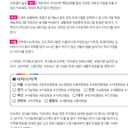
교육열이 높은
대구
는 학부모의 자녀교육 역량강화를 통한 건전한 교육관 수립을 도울 수
있는 ‘티브로드 학부모 특강’ 등이 편성된다.
부산
의 경우 생활체육, 체험기 등 예능스포츠 관련 프로그램을 강화한다. 동 단위 리얼 체험
예능프로그램 ‘워킹부산 동네를 바라보다’, 생활체육 현장중계 프로그램 ‘운동은 밥이다’, 지
역민이 주인공이 되는 재미있는 토크쇼 ‘전국민 친구추가 프로젝트 우리 친구 아이가’를 제작
한다.
서울
지역에서 눈에 띄는 신규 프로그램은 ‘서울야사’로 여성안심스카우트, 환경미화원, 심
야버스기사 등의 하루를 담아 24시간 불이 꺼지지 않는 서울의 밤을 살아가는 우리 이웃들
의 이야기를 전한다.
그 외에도 ‘우리동네 알리미’, ‘우리동네 슈퍼맨’, ‘우리동네 전화노래방’, ‘로컬다큐 살리면 살
리리’, ‘삼자대면’, ‘산중진담’, ‘리턴뉴스’ 등 다양한 프로그램이 새롭게 방송을 탈 예정이다.
서/비/스/지/역
서울
:
#강서방송
#광진성동방송
#노원방송
#동대문방송
#도봉강북방송
#서대문방송
경기
인천
:
#기남방송
#수원방송
#안양방송
#한빛방송
:
#남동방송
#새롬방송
#
부산
대구
:
#낙동방송
#동남방송
#서부산방송
:
#대구대경방송
#TCN방송
전라도
충청도
:
#전주방송
:
#세종방송
#중부방송
티브로드 강신웅 대표는 “티브로드 채널1번은 우리동네 넘버원 방송이 되겠다는 의미를 담
고 있다”며, “디지털케이블TV고객의 경우 TV를 켤 경우 지역채널1번이 시청자를 찾아가고,
지역별 특성을 최대한 살린 신규 프로그램들이 시청자들로부터 좋은 반응을 얻기를 기대하