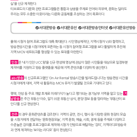
실’을 신규 제작한다.
티브로드의 다문화 관련 프로그램들은 통합과 상생을 주제로 언어와 피부색, 문화는 달라도
우리는 모두 소중한 이웃이라는 다문화 공동체를 조성하는 것이 목표이다.
서대문방송
서대문유선
서대문방송인터넷
서대문유선방송
올해 시청자 참여 프로그램도 대폭 확대된다. 시민영상제작단, 지역시청자 VJ와 협력하고,
방송편성시간을 시청자에게 오픈하는 등 시청자 참여형 프로그램을 보다 활발하게 추진해
지역 MCN 네트워크를 형성할 수 있는 토대를 마련한다.
인천
은 ‘내가 인천 UCC왕’을 신규 편성해 영상에 관심이 많은 시민들을 대상으로 일정부분
제작비를 지원하고 방송 플랫폼을 제공해 지역 콘텐츠를 다양하게 생산한다.
abc방송
의 신규프로그램인 ‘On Air Rental 방송시간을 빌려드립니다’는 방송편성 시간을
시청자에게 대여, 지역 내 활동하는 MCN 유저가 발굴될 것으로 기대하고 있다.
평택, 안성 등 주요 개발 호재로 미래가치가 높다고 평가되는 경기남부 지역을 맡고 있는
기
남방송
은 주간 부동산 이슈, 알기 쉬운 부동산 상식, 분양 정보 등을 망라하는 ‘부동산이 보
인다’를 신규 편성한다.
전주
의 경우 문화콘텐츠를 강조한다. 지역의 공연, 전시, 행사 등 다양한 문화 현장의 모습
을 시청자에게 전달하는 ‘문화현장오늘’, 지역 문화, 예술, 사회, 경제 등을 주제로 다양하고
수준높은 강의를 프로그램으로 제작해 시청자 안방으로 배달하는 ‘강의’, 지역라디오방송국
과 연계 제작하는 ‘보이는 라디오’ 등이 편성된다.