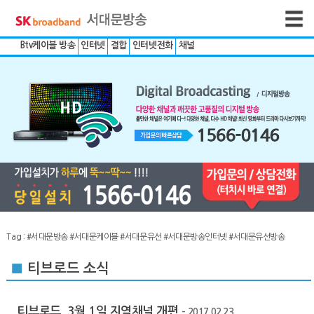
Btv케이블 방송
인터넷
결합
인터넷전화
채널
Tag :
#서대문방송
#서대문케이블
#서대문유선
#서대문방송인터넷
#서대문유선방송
■
티브로드 소식
티브로드, 3월 1일 지역채널 개편
- 2017.02.23